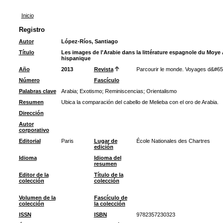
Inicio
Registro
Autor
López-Ríos, Santiago
Título
Les images de l'Arabie dans la littérature espagnole du Moy
hispanique
Año
2013
Revista
Parcourir le monde. Voyages d&#65
Número
Fascículo
Palabras clave
Arabia
;
Exotismo
;
Reminiscencias
;
Orientalismo
Resumen
Ubica la comparación del cabello de Melieba con el oro de Arabia.
Dirección
Autor
corporativo
Editorial
Paris
Lugar de
École Nationales des Chartres
edición
Idioma
Idioma del
resumen
Editor de la
Título de la
colección
colección
Volumen de la
Fascículo de
colección
la colección
ISSN
ISBN
9782357230323