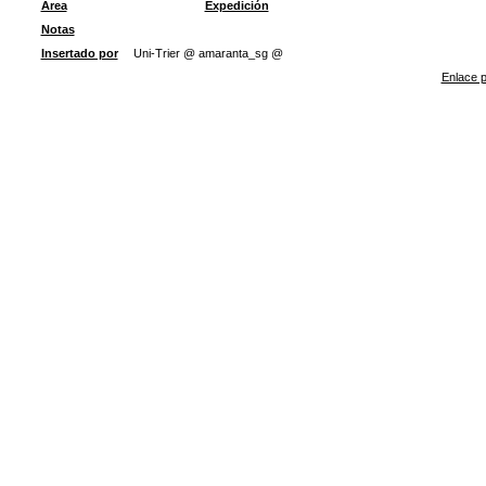
Área
Expedición
Notas
Insertado por
Uni-Trier @ amaranta_sg @
Enlace p