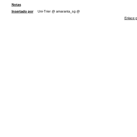
Notas
Insertado por
Uni-Trier @ amaranta_sg @
Enlace p