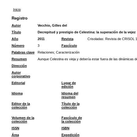
Inicio
Registro
Autor
Vecchio, Gilles del
Título
Decrepitud y prestigio de Celestina: la superación de la vejez
Año
2011
Revista
Crisoladas: Revista de CRISOL 
Número
3
Fascículo
Palabras clave
Relaciones
;
Caracterización
Resumen
Aunque Celestina es vieja y debería estar fuera de las dinámicas 
Dirección
Autor
corporativo
Editorial
Lugar de
edición
Idioma
Idioma del
resumen
Editor de la
Título de la
colección
colección
Volumen de la
Fascículo de
colección
la colección
ISSN
ISBN
Área
Expedición