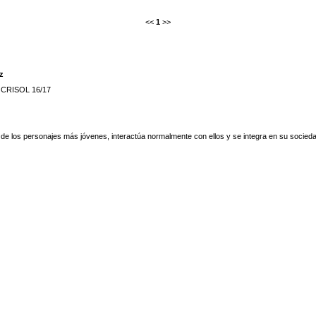
<<
1
>>
z
e CRISOL 16/17
 de los personajes más jóvenes, interactúa normalmente con ellos y se integra en su socied