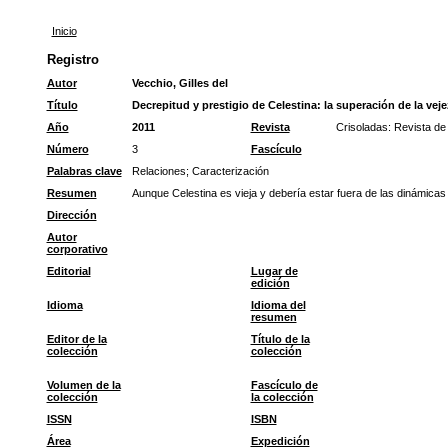
Inicio
Registro
Autor
Vecchio, Gilles del
Título
Decrepitud y prestigio de Celestina: la superación de la veje
Año
2011
Revista
Crisoladas: Revista d
Número
3
Fascículo
Palabras clave
Relaciones
;
Caracterización
Resumen
Aunque Celestina es vieja y debería estar fuera de las dinámicas
Dirección
Autor
corporativo
Editorial
Lugar de
edición
Idioma
Idioma del
resumen
Editor de la
Título de la
colección
colección
Volumen de la
Fascículo de
colección
la colección
ISSN
ISBN
Área
Expedición