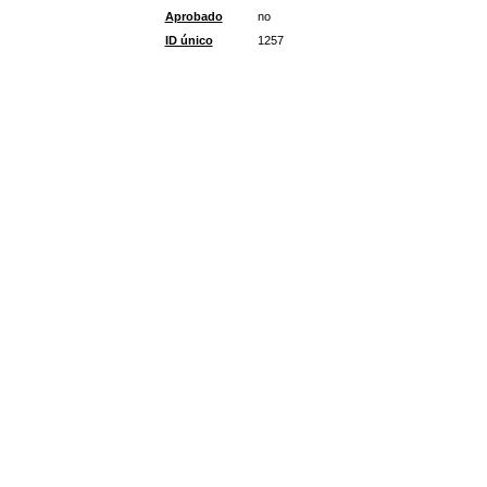
Aprobado
no
ID único
1257