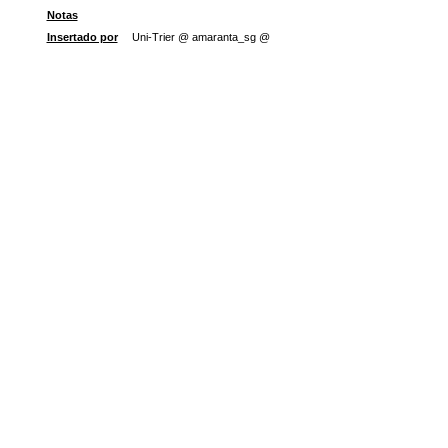
Notas
Insertado por
Uni-Trier @ amaranta_sg @