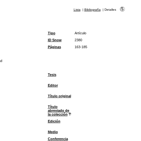
Lista
|
Bibliografía
|
Detalles
Tipo
Artículo
ID Snow
2380
Páginas
163-185
ad
Tesis
Editor
Título original
Título
abreviado de
la colección
Edición
Medio
Conferencia