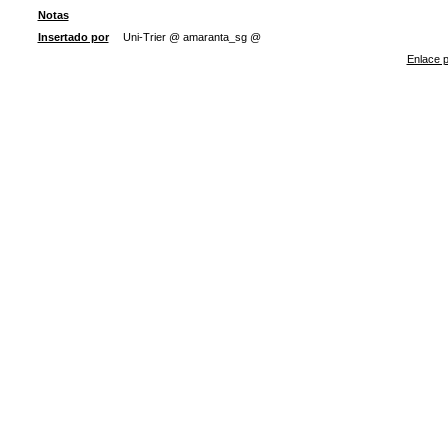
Notas
Insertado por
Uni-Trier @ amaranta_sg @
Enlace p