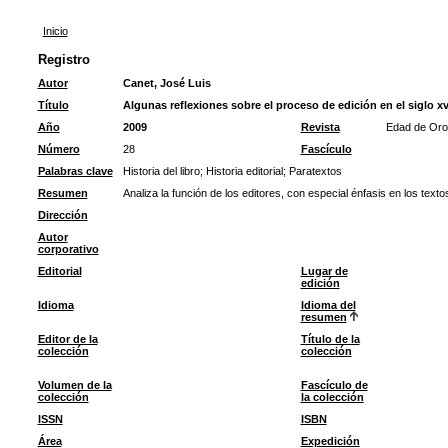
Inicio
Registro
Autor
Canet, José Luis
Título
Algunas reflexiones sobre el proceso de edición en el siglo xvi 
Año
2009
Revista
Edad de Oro
Número
28
Fascículo
Palabras clave
Historia del libro
;
Historia editorial
;
Paratextos
Resumen
Analiza la función de los editores, con especial énfasis en los texto
Dirección
Autor
corporativo
Editorial
Lugar de
edición
Idioma
Idioma del
resumen
Editor de la
Título de la
colección
colección
Volumen de la
Fascículo de
colección
la colección
ISSN
ISBN
Área
Expedición