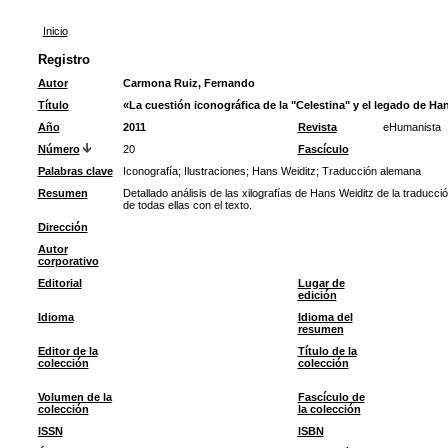
Inicio
Registro
Autor
Carmona Ruiz, Fernando
Título
«La cuestión iconográfica de la "Celestina" y el legado de Ha
Año
2011
Revista
eHumanista
Número
20
Fascículo
Palabras clave
Iconografía
;
Ilustraciones
;
Hans Weiditz
;
Traducción alemana
Resumen
Detallado análisis de las xilografías de Hans Weiditz de la traduc
de todas ellas con el texto.
Dirección
Autor
corporativo
Editorial
Lugar de
edición
Idioma
Idioma del
resumen
Editor de la
Título de la
colección
colección
Volumen de la
Fascículo de
colección
la colección
ISSN
ISBN