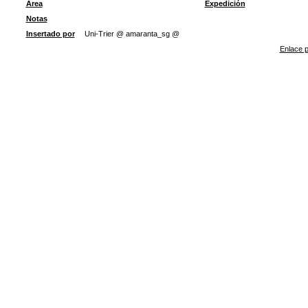
Área
Expedición
Notas
Insertado por
Uni-Trier @ amaranta_sg @
Enlace p