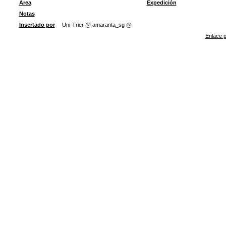
Área
Expedición
Notas
Insertado por
Uni-Trier @ amaranta_sg @
Enlace p