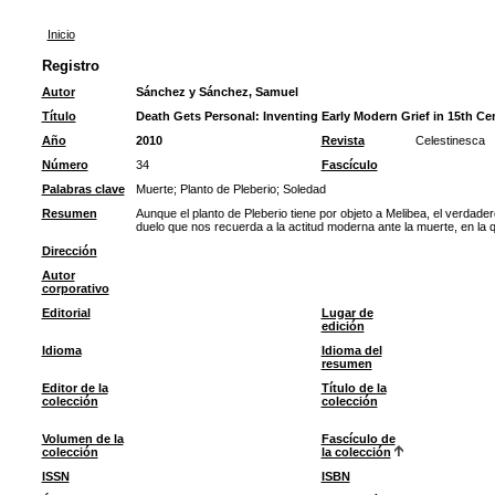
Inicio
Registro
Autor
Sánchez y Sánchez, Samuel
Título
Death Gets Personal: Inventing Early Modern Grief in 15th Ce
Año
2010
Revista
Celestinesca
Número
34
Fascículo
Palabras clave
Muerte
;
Planto de Pleberio
;
Soledad
Resumen
Aunque el planto de Pleberio tiene por objeto a Melibea, el verdade
duelo que nos recuerda a la actitud moderna ante la muerte, en la 
Dirección
Autor
corporativo
Editorial
Lugar de
edición
Idioma
Idioma del
resumen
Editor de la
Título de la
colección
colección
Volumen de la
Fascículo de
colección
la colección
ISSN
ISBN