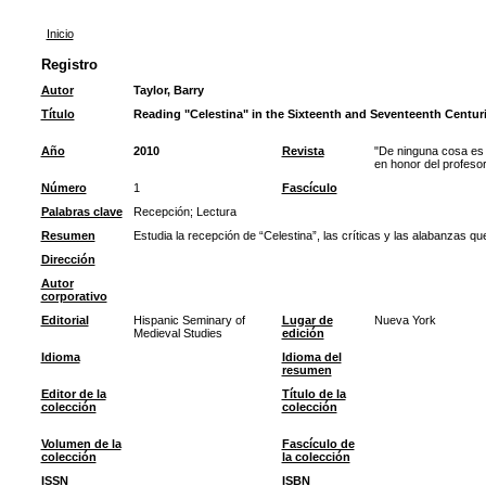
Inicio
Registro
Autor
Taylor, Barry
Título
Reading "Celestina" in the Sixteenth and Seventeenth Centur
Año
2010
Revista
"De ninguna cosa es 
en honor del profes
Número
1
Fascículo
Palabras clave
Recepción
;
Lectura
Resumen
Estudia la recepción de “Celestina”, las críticas y las alabanzas que
Dirección
Autor
corporativo
Editorial
Hispanic Seminary of
Lugar de
Nueva York
Medieval Studies
edición
Idioma
Idioma del
resumen
Editor de la
Título de la
colección
colección
Volumen de la
Fascículo de
colección
la colección
ISSN
ISBN