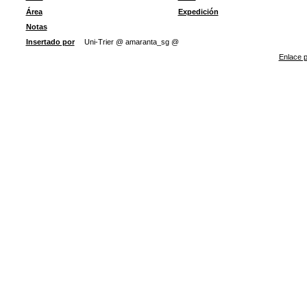
Área
Expedición
Notas
Insertado por
Uni-Trier @ amaranta_sg @
Enlace p