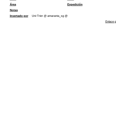
Área
Expedición
Notas
Insertado por
Uni-Trier @ amaranta_sg @
Enlace p