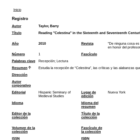
Inicio
Registro
Autor
Taylor, Barry
Título
Reading "Celestina" in the Sixteenth and Seventeenth Centur
Año
2010
Revista
"De ninguna cosa es 
en honor del profes
Número
1
Fascículo
Palabras clave
Recepción
;
Lectura
Resumen
Estudia la recepción de “Celestina”, las críticas y las alabanzas que
Dirección
Autor
corporativo
Editorial
Hispanic Seminary of
Lugar de
Nueva York
Medieval Studies
edición
Idioma
Idioma del
resumen
Editor de la
Título de la
colección
colección
Volumen de la
Fascículo de
colección
la colección
ISSN
ISBN