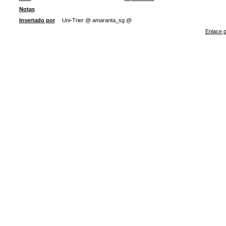
Notas
Insertado por
Uni-Trier @ amaranta_sg @
Enlace p