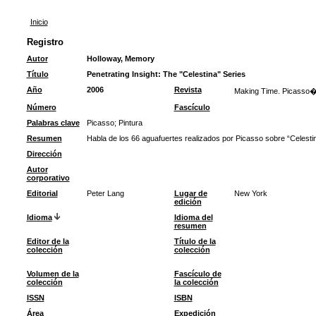
Inicio
Registro
Autor
Holloway, Memory
Título
Penetrating Insight: The "Celestina" Series
Año
2006
Revista
Making Time. Picasso�
Número
Fascículo
Palabras clave
Picasso
;
Pintura
Resumen
Habla de los 66 aguafuertes realizados por Picasso sobre “Celestin
Dirección
Autor
corporativo
Editorial
Peter Lang
Lugar de
New York
edición
Idioma
Idioma del
resumen
Editor de la
Título de la
colección
colección
Volumen de la
Fascículo de
colección
la colección
ISSN
ISBN
Área
Expedición