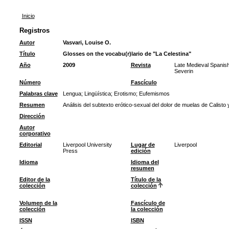
Inicio
Registros
Autor
Vasvari, Louise O.
Título
Glosses on the vocabu(r)lario de "La Celestina"
Año
2009
Revista
Late Medieval Spanis
Severin
Número
Fascículo
Palabras clave
Lengua
;
Lingüística
;
Erotismo
;
Eufemismos
Resumen
Análisis del subtexto erótico-sexual del dolor de muelas de Calisto y 
Dirección
Autor
corporativo
Editorial
Liverpool University
Lugar de
Liverpool
Press
edición
Idioma
Idioma del
resumen
Editor de la
Título de la
colección
colección
Volumen de la
Fascículo de
colección
la colección
ISSN
ISBN