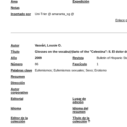
Área
Expedición
Notas
Insertado por
Uni-Trier @ amaranta_sg @
Enlace p
Autor
Vasvári, Lousie O.
Título
Glosses on the vocabu(r)lario of the "Celestina": II. El dolor 
Año
2009
Revista
Bulletin of Hispanic St
Número
86
Fascículo
1
Palabras clave
Eufemismos
;
Eufemismos sexuales
;
Sexo
;
Erotismo
Resumen
Dirección
Autor
corporativo
Editorial
Lugar de
edición
Idioma
Idioma del
resumen
Editor de la
Título de la
colección
colección