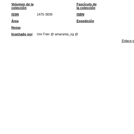
Volumen de la
Fascículo de
colección
la colección
ISSN
1475-3839
ISBN
Área
Expedición
Notas
Insertado por
Uni-Trier @ amaranta_sg @
Enlace p