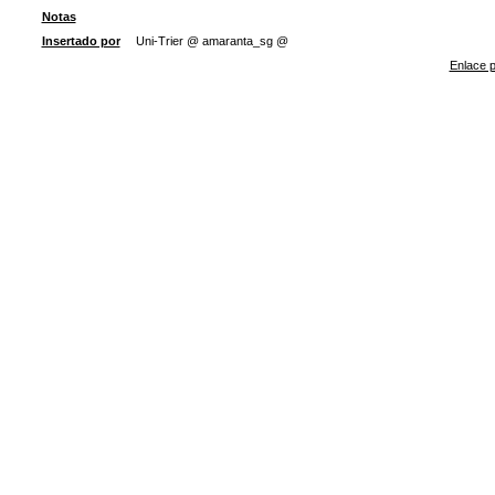
Notas
Insertado por
Uni-Trier @ amaranta_sg @
Enlace p