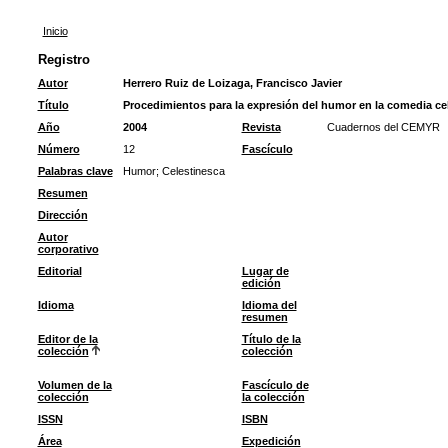
Inicio
Registro
Autor
Herrero Ruiz de Loizaga, Francisco Javier
Título
Procedimientos para la expresión del humor en la comedia ce
Año
2004
Revista
Cuadernos del CEMYR
Número
12
Fascículo
Palabras clave
Humor
;
Celestinesca
Resumen
Dirección
Autor
corporativo
Editorial
Lugar de
edición
Idioma
Idioma del
resumen
Editor de la
Título de la
colección
colección
Volumen de la
Fascículo de
colección
la colección
ISSN
ISBN
Área
Expedición