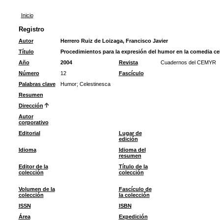
Inicio
Registro
Autor
Herrero Ruiz de Loizaga, Francisco Javier
Título
Procedimientos para la expresión del humor en la comedia ce
Año
2004
Revista
Cuadernos del CEMYR
Número
12
Fascículo
Palabras clave
Humor
;
Celestinesca
Resumen
Dirección
Autor
corporativo
Editorial
Lugar de
edición
Idioma
Idioma del
resumen
Editor de la
Título de la
colección
colección
Volumen de la
Fascículo de
colección
la colección
ISSN
ISBN
Área
Expedición