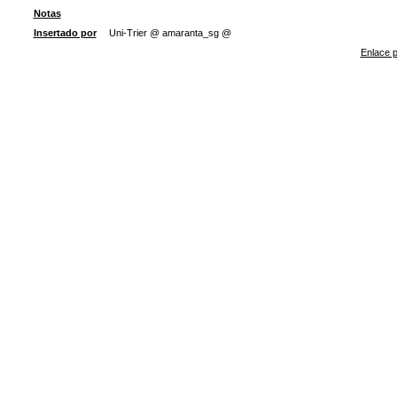
Notas
Insertado por
Uni-Trier @ amaranta_sg @
Enlace p