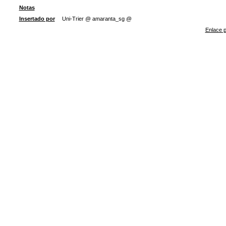
Notas
Insertado por
Uni-Trier @ amaranta_sg @
Enlace p