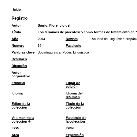
Inicio
Registro
Autor
Barrio, Florencio del
Título
Los términos de parentesco como formas de tratamiento en "
Año
2003
Revista
Anuario de Lingüística Hispáni
Número
19
Fascículo
Palabras clave
Sociolingüística
;
Poder
;
Lingüística
Resumen
Dirección
Autor
corporativo
Editorial
Lugar de
edición
Idioma
Idioma del
resumen
Editor de la
Título de la
colección
colección
Volumen de la
Fascículo de
colección
la colección
ISSN
ISBN
Área
Expedición