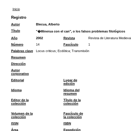
Inicio
Registro
Autor
Blecua, Alberto
Título
"�Minerua con el can", o los falsos problemas filológicos
Año
2002
Revista
Revista de Literatura Medieva
Número
14
Fascículo
1
Palabras clave
Locus criticus
;
Ecdótica
;
Transmisión
Resumen
Dirección
Autor
corporativo
Editorial
Lugar de
edición
Idioma
Idioma del
resumen
Editor de la
Título de la
colección
colección
Volumen de la
Fascículo de
colección
la colección
ISSN
ISBN
Área
Expedición