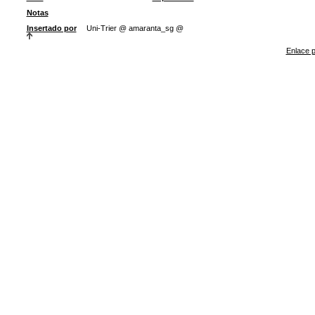
Notas
Insertado por
Uni-Trier @ amaranta_sg @
Enlace p