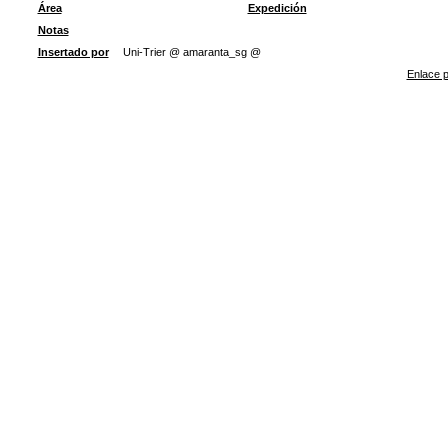
Área
Expedición
Notas
Insertado por
Uni-Trier @ amaranta_sg @
Enlace p