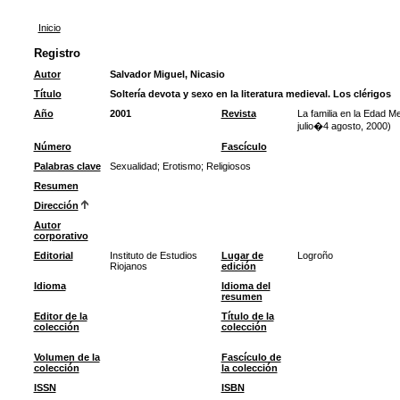
Inicio
Registro
Autor
Salvador Miguel, Nicasio
Título
Soltería devota y sexo en la literatura medieval. Los clérigos
Año
2001
Revista
La familia en la Edad M
julio�4 agosto, 2000)
Número
Fascículo
Palabras clave
Sexualidad
;
Erotismo
;
Religiosos
Resumen
Dirección
Autor
corporativo
Editorial
Instituto de Estudios
Lugar de
Logroño
Riojanos
edición
Idioma
Idioma del
resumen
Editor de la
Título de la
colección
colección
Volumen de la
Fascículo de
colección
la colección
ISSN
ISBN