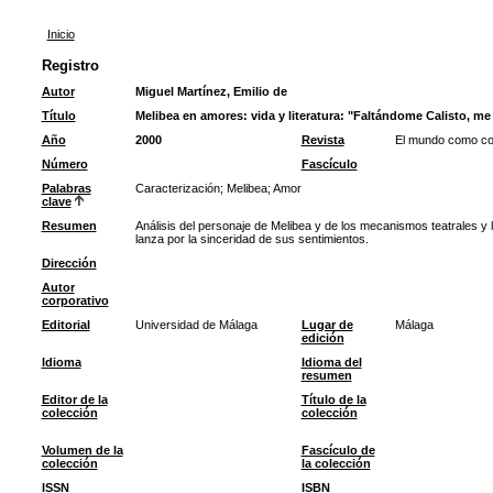
Inicio
Registro
Autor
Miguel Martínez, Emilio de
Título
Melibea en amores: vida y literatura: "Faltándome Calisto, me f
Año
2000
Revista
El mundo como con
Número
Fascículo
Palabras
Caracterización
;
Melibea
;
Amor
clave
Resumen
Análisis del personaje de Melibea y de los mecanismos teatrales y
lanza por la sinceridad de sus sentimientos.
Dirección
Autor
corporativo
Editorial
Universidad de Málaga
Lugar de
Málaga
edición
Idioma
Idioma del
resumen
Editor de la
Título de la
colección
colección
Volumen de la
Fascículo de
colección
la colección
ISSN
ISBN