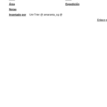
Área
Expedición
Notas
Insertado por
Uni-Trier @ amaranta_sg @
Enlace p