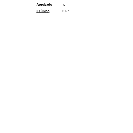
Aprobado
no
ID único
1567