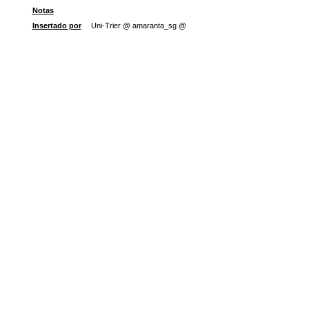
Notas
Insertado por
Uni-Trier @ amaranta_sg @