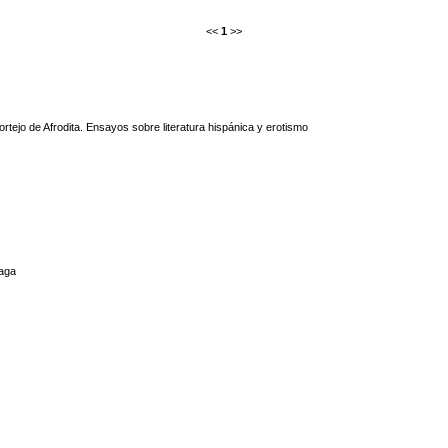
<<
1
>>
ortejo de Afrodita. Ensayos sobre literatura hispánica y erotismo
aga