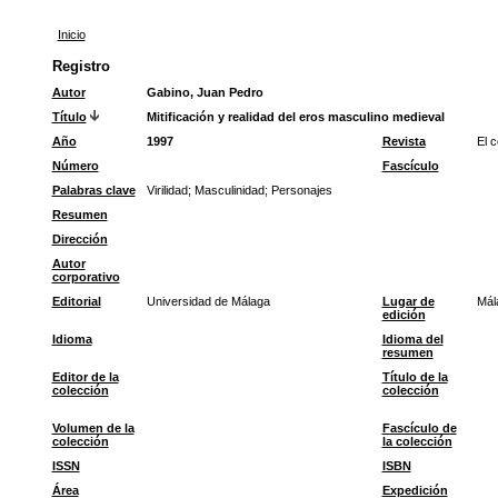
Inicio
Registro
Autor
Gabino, Juan Pedro
Título
Mitificación y realidad del eros masculino medieval
Año
1997
Revista
El c
Número
Fascículo
Palabras clave
Virilidad
;
Masculinidad
;
Personajes
Resumen
Dirección
Autor
corporativo
Editorial
Universidad de Málaga
Lugar de
Mál
edición
Idioma
Idioma del
resumen
Editor de la
Título de la
colección
colección
Volumen de la
Fascículo de
colección
la colección
ISSN
ISBN
Área
Expedición