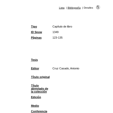
Lista
|
Bibliografía
|
Detalles
Tipo
Capítulo de libro
ID Snow
1349
Páginas
123-135
Tesis
Editor
Cruz Casado, Antonio
Título original
Título
abreviado de
la colección
Edición
Medio
Conferencia