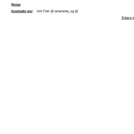
Notas
Insertado por
Uni-Trier @ amaranta_sg @
Enlace p