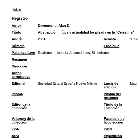
Inicio
Registro
Autor
Deyermond, Alan D.
Título
Abstracción mítica y actualidad localizada en la "Celestina"
Año
2001
Revista
"Cele
Número
Fascículo
Palabras clave
Realismo
;
Influencia
;
Antecedentes
;
Simbolismo
Resumen
Dirección
Autor
corporativo
Editorial
Sociedad Estatal España Nuevo Milenio
Lugar de
Madr
edición
Idioma
Idioma del
resumen
Editor de la
Título de la
colección
colección
Volumen de la
Fascículo de
colección
la colección
ISSN
ISBN
Área
Expedición