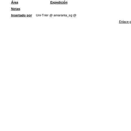
Área
Expedición
Notas
Insertado por
Uni-Trier @ amaranta_sg @
Enlace p