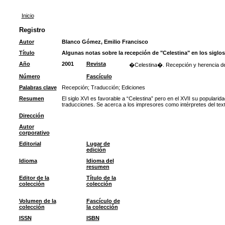
Inicio
Registro
Autor
Blanco Gómez, Emilio Francisco
Título
Algunas notas sobre la recepción de "Celestina" en los siglos 
Año
2001
Revista
�Celestina�. Recepción y herencia de u
Número
Fascículo
Palabras clave
Recepción
;
Traducción
;
Ediciones
Resumen
El siglo XVI es favorable a “Celestina” pero en el XVII su populari
traducciones. Se acerca a los impresores como intérpretes del text
Dirección
Autor
corporativo
Editorial
Lugar de
edición
Idioma
Idioma del
resumen
Editor de la
Título de la
colección
colección
Volumen de la
Fascículo de
colección
la colección
ISSN
ISBN