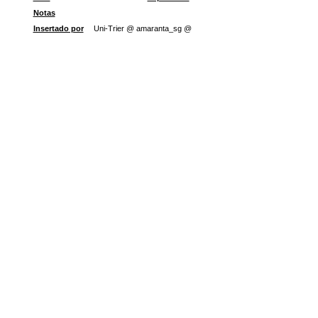
Notas
Insertado por
Uni-Trier @ amaranta_sg @