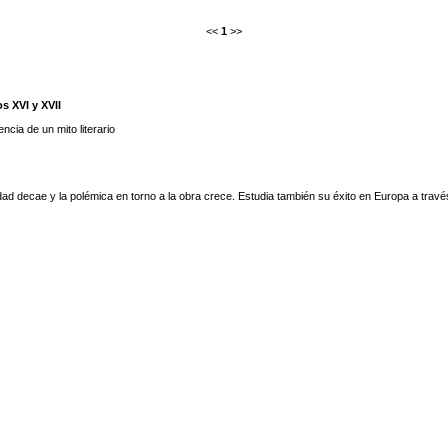
<<
1
>>
s XVI y XVII
ia de un mito literario
ridad decae y la polémica en torno a la obra crece. Estudia también su éxito en Europa a trav