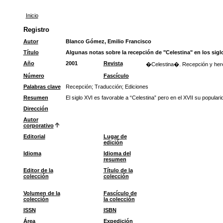
Inicio
Registro
Autor
Blanco Gómez, Emilio Francisco
Título
Algunas notas sobre la recepción de "Celestina" en los siglo
Año
2001
Revista
�Celestina�. Recepción y herenc
Número
Fascículo
Palabras clave
Recepción
;
Traducción
;
Ediciones
Resumen
El siglo XVI es favorable a “Celestina” pero en el XVII su popula
Dirección
Autor
corporativo
Editorial
Lugar de
edición
Idioma
Idioma del
resumen
Editor de la
Título de la
colección
colección
Volumen de la
Fascículo de
colección
la colección
ISSN
ISBN
Área
Expedición