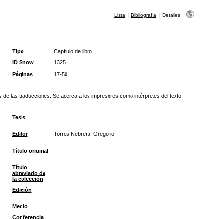
Lista
|
Bibliografía
|
Detalles
Tipo
Capítulo de libro
ID Snow
1325
Páginas
17-50
és de las traducciones. Se acerca a los impresores como intérpretes del texto.
Tesis
Editor
Torres Nebrera, Gregorio
Título original
Título
abreviado de
la colección
Edición
Medio
Conferencia