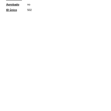
Aprobado
no
ID único
502