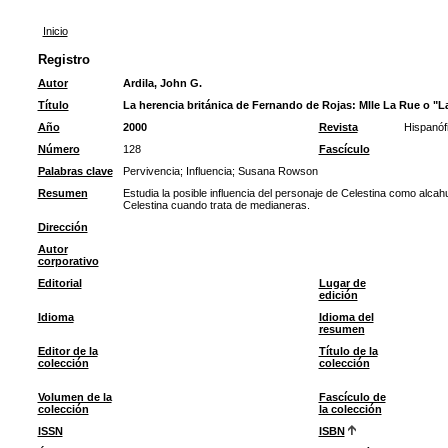
Inicio
Registro
Autor
Ardila, John G.
Título
La herencia británica de Fernando de Rojas: Mlle La Rue o "L
Año
2000
Revista
Hispanófi
Número
128
Fascículo
Palabras clave
Pervivencia
;
Influencia
;
Susana Rowson
Resumen
Estudia la posible influencia del personaje de Celestina como alcahu
Celestina cuando trata de medianeras.
Dirección
Autor
corporativo
Editorial
Lugar de
edición
Idioma
Idioma del
resumen
Editor de la
Título de la
colección
colección
Volumen de la
Fascículo de
colección
la colección
ISSN
ISBN