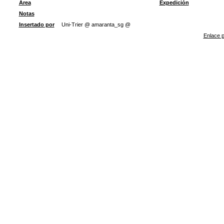
Área
Expedición
Notas
Insertado por
Uni-Trier @ amaranta_sg @
Enlace p