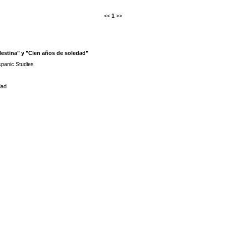
<<
1
>>
lestina" y "Cien años de soledad"
ispanic Studies
dad