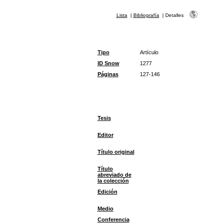
Lista
|
Bibliografía
|
Detalles
Tipo
Artículo
ID Snow
1277
Páginas
127-146
Tesis
Editor
Título original
Título
abreviado de
la colección
Edición
Medio
Conferencia