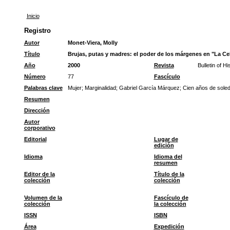
Inicio
Registro
Autor
Monet-Viera, Molly
Título
Brujas, putas y madres: el poder de los márgenes en "La Ce
Año
2000
Revista
Bulletin of H
Número
77
Fascículo
Palabras clave
Mujer
;
Marginalidad
;
Gabriel García Márquez
;
Cien años de sole
Resumen
Dirección
Autor
corporativo
Editorial
Lugar de
edición
Idioma
Idioma del
resumen
Editor de la
Título de la
colección
colección
Volumen de la
Fascículo de
colección
la colección
ISSN
ISBN
Área
Expedición