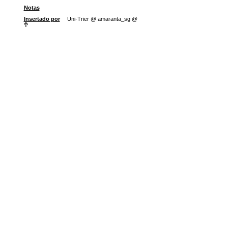
Notas
Insertado por
Uni-Trier @ amaranta_sg @