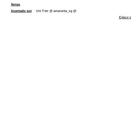
Notas
Insertado por
Uni-Trier @ amaranta_sg @
Enlace p