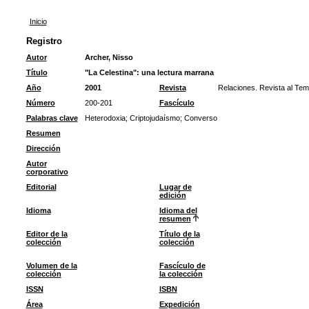
Inicio
Registro
Autor
Archer, Nisso
Título
"La Celestina": una lectura marrana
Año
2001
Revista
Relaciones. Revista al Te
Número
200-201
Fascículo
Palabras clave
Heterodoxia
;
Criptojudaísmo
;
Converso
Resumen
Dirección
Autor
corporativo
Editorial
Lugar de
edición
Idioma
Idioma del
resumen
Editor de la
Título de la
colección
colección
Volumen de la
Fascículo de
colección
la colección
ISSN
ISBN
Área
Expedición