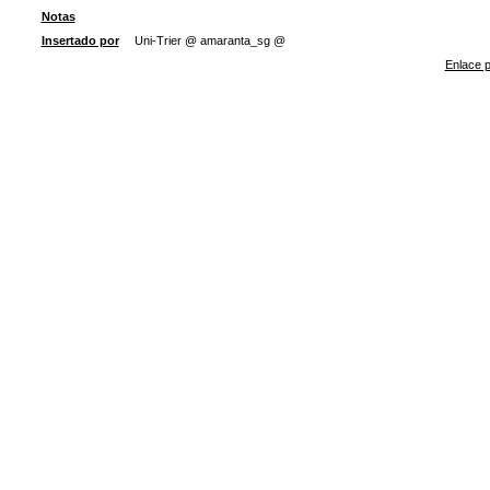
Notas
Insertado por
Uni-Trier @ amaranta_sg @
Enlace p