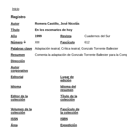
Inicio
Registro
Autor
Romera Castillo, José Nicolás
Título
En los escenarios de hoy
Año
1999
Revista
Cuadernos del Sur
Número
XIII
Fascículo
612
Palabras clave
Adaptación teatral
;
Crítica teatral
;
Gonzalo Torrente Ballester
Resumen
Comenta la adaptación de Gonzalo Torrente Ballester para la Comp
Dirección
Autor
corporativo
Editorial
Lugar de
edición
Idioma
Idioma del
resumen
Editor de la
Título de la
colección
colección
Volumen de la
Fascículo de
colección
la colección
ISSN
ISBN
Área
Expedición