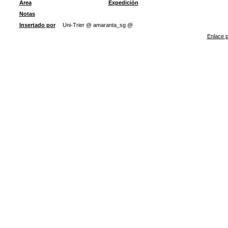
Área
Expedición
Notas
Insertado por
Uni-Trier @ amaranta_sg @
Enlace p