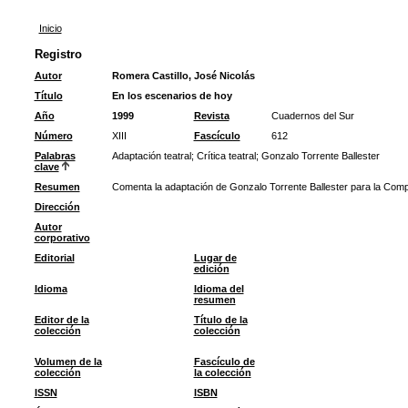
Inicio
Registro
Autor
Romera Castillo, José Nicolás
Título
En los escenarios de hoy
Año
1999
Revista
Cuadernos del Sur
Número
XIII
Fascículo
612
Palabras
Adaptación teatral
;
Crítica teatral
;
Gonzalo Torrente Ballester
clave
Resumen
Comenta la adaptación de Gonzalo Torrente Ballester para la Comp
Dirección
Autor
corporativo
Editorial
Lugar de
edición
Idioma
Idioma del
resumen
Editor de la
Título de la
colección
colección
Volumen de la
Fascículo de
colección
la colección
ISSN
ISBN