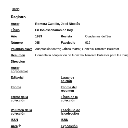
Inicio
Registro
Autor
Romera Castillo, José Nicolás
Título
En los escenarios de hoy
Año
1999
Revista
Cuadernos del Sur
Número
XIII
Fascículo
612
Palabras clave
Adaptación teatral
;
Crítica teatral
;
Gonzalo Torrente Ballester
Resumen
Comenta la adaptación de Gonzalo Torrente Ballester para la Comp
Dirección
Autor
corporativo
Editorial
Lugar de
edición
Idioma
Idioma del
resumen
Editor de la
Título de la
colección
colección
Volumen de la
Fascículo de
colección
la colección
ISSN
ISBN
Área
Expedición