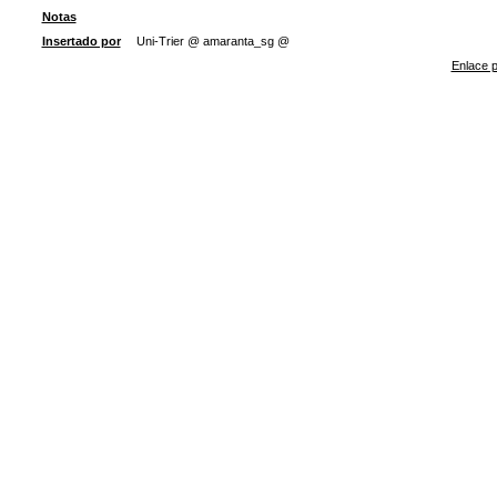
Notas
Insertado por
Uni-Trier @ amaranta_sg @
Enlace p