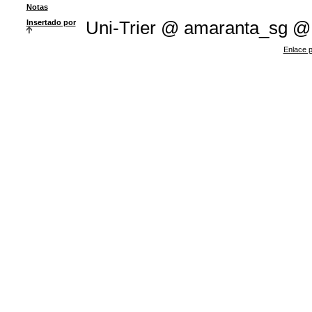
Notas
Insertado por
Uni-Trier @ amaranta_sg @
Enlace p