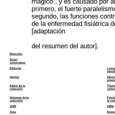
mágico”, y es causado por al
primero, el fuerte paralelism
segundo, las funciones cont
de la enfermedad fisiátrica 
[adaptación
del resumen del autor].
Dirección
Autor
corporativo
Editorial
Lugar
edici
Idioma
Idiom
resu
Editor de la
Título
colección
colec
Volumen de la
Fascí
colección
la col
ISSN
ISBN
Área
Exped