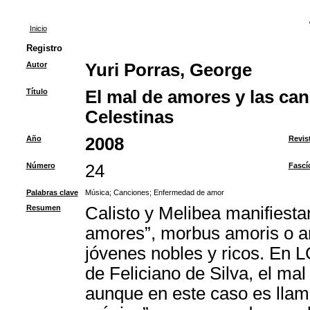
Inicio
Registro
Autor
Yuri Porras, George
Título
El mal de amores y las ca
Celestinas
Año
2008
Revis
Número
24
Fascí
Palabras clave
Música
;
Canciones
;
Enfermedad de amor
Resumen
Calisto y Melibea manifiestan
amores”, morbus amoris o a
jóvenes nobles y ricos. En L
de Feliciano de Silva, el ma
aunque en este caso es llam