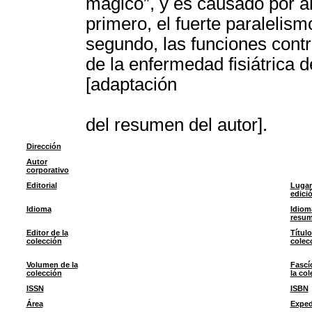
mágico”, y es causado por al
primero, el fuerte paralelism
segundo, las funciones cont
de la enfermedad fisiátrica 
[adaptación
del resumen del autor].
Dirección
Autor
corporativo
Editorial
Lugar
edici
Idioma
Idiom
resu
Editor de la
Título
colección
colec
Volumen de la
Fascí
colección
la col
ISSN
ISBN
Área
Exped