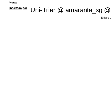
Notas
Insertado por
Uni-Trier @ amaranta_sg @
Enlace p