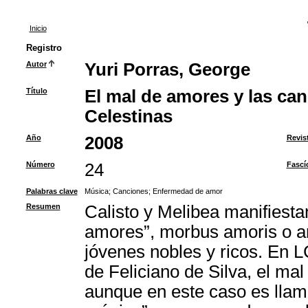
Inicio
Registro
Autor
Yuri Porras, George
Título
El mal de amores y las ca
Celestinas
Año
2008
Revis
Número
24
Fascí
Palabras clave
Música
;
Canciones
;
Enfermedad de amor
Resumen
Calisto y Melibea manifiestan
amores”, morbus amoris o a
jóvenes nobles y ricos. En L
de Feliciano de Silva, el ma
aunque en este caso es llam