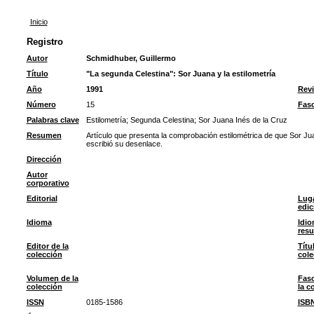
Inicio
Registro
Autor
Schmidhuber, Guillermo
Título
"La segunda Celestina": Sor Juana y la estilometría
Año
1991
Revi
Número
15
Fasc
Palabras clave
Estilometría
;
Segunda Celestina
;
Sor Juana Inés de la Cruz
Resumen
Artículo que presenta la comprobación estilométrica de que Sor Ju
escribió su desenlace.
Dirección
Autor
corporativo
Editorial
Luga
edic
Idioma
Idio
res
Editor de la
Títu
colección
cole
Volumen de la
Fasc
colección
la c
ISSN
0185-1586
ISB