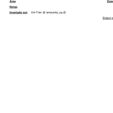
Área
Exp
Notas
Insertado por
Uni-Trier @ amaranta_sg @
Enlace p