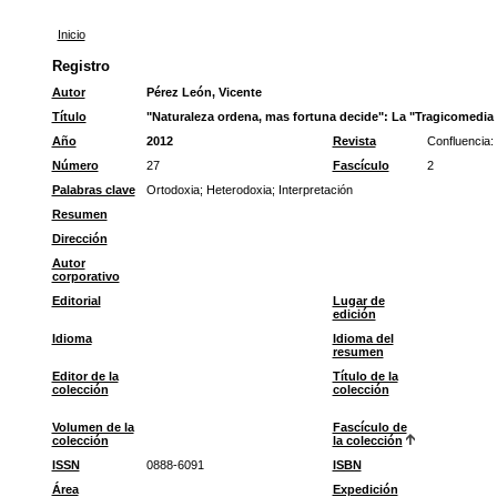
Inicio
Registro
Autor
Pérez León, Vicente
Título
"Naturaleza ordena, mas fortuna decide": La "Tragicomedia 
Año
2012
Revista
Confluencia: 
Número
27
Fascículo
2
Palabras clave
Ortodoxia
;
Heterodoxia
;
Interpretación
Resumen
Dirección
Autor
corporativo
Editorial
Lugar de
edición
Idioma
Idioma del
resumen
Editor de la
Título de la
colección
colección
Volumen de la
Fascículo de
colección
la colección
ISSN
0888-6091
ISBN
Área
Expedición