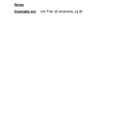
Notas
Insertado por
Uni-Trier @ amaranta_sg @