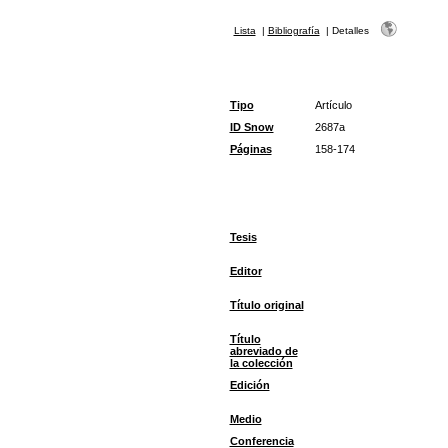
Lista
|
Bibliografía
|
Detalles
Tipo
Artículo
ID Snow
2687a
Páginas
158-174
Tesis
Editor
Título original
Título
abreviado de
la colección
Edición
Medio
Conferencia