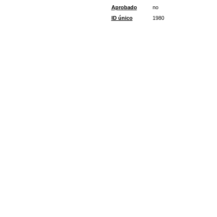
Aprobado
no
ID único
1980