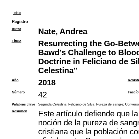
Inicio
Registro
Autor
Nate, Andrea
Título
Resurrecting the Go-Betwe
Bawd's Challenge to Blood
Doctrine in Feliciano de S
Celestina"
Año
2018
Revist
Número
42
Fascíc
Palabras clave
Segunda Celestina
;
Feliciano de Silva
;
Pureza de sangre
;
Convers
Resumen
Este artículo defiende que la
noción de la pureza de sangr
cristiana que la población c