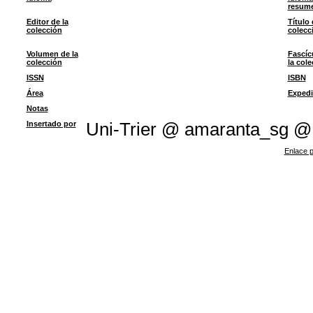
resum
Editor de la
Título 
colección
colecc
Volumen de la
Fascíc
colección
la col
ISSN
ISBN
Área
Expedi
Notas
Insertado por
Uni-Trier @ amaranta_sg @
Enlace p