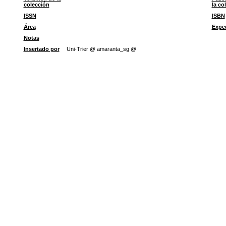
colección
la co
ISSN
ISBN
Área
Expe
Notas
Insertado por
Uni-Trier @ amaranta_sg @