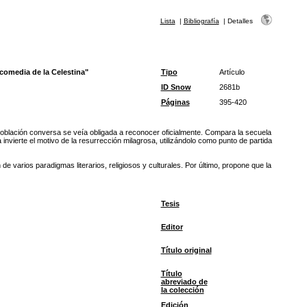
Lista
|
Bibliografía
|
Detalles
comedia de la Celestina"
Tipo
Artículo
ID Snow
2681b
Páginas
395-420
a población conversa se veía obligada a reconocer oficialmente. Compara la secuela
nvierte el motivo de la resurrección milagrosa, utilizándolo como punto de partida
e varios paradigmas literarios, religiosos y culturales. Por último, propone que la
Tesis
Editor
Título original
Título
abreviado de
la colección
Edición