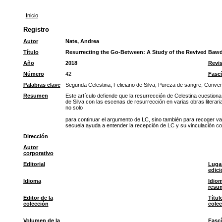
Inicio
Registro
Autor
Nate, Andrea
Título
Resurrecting the Go-Between: A Study of the Revived Bawd's
Año
2018
Revis
Número
42
Fascí
Palabras clave
Segunda Celestina
;
Feliciano de Silva
;
Pureza de sangre
;
Conver
Resumen
Este artículo defiende que la resurrección de Celestina cuestion
de Silva con las escenas de resurrección en varias obras literar
no solo
para continuar el argumento de LC, sino también para recoger varia
secuela ayuda a entender la recepción de LC y su vinculación co
Dirección
Autor
corporativo
Editorial
Luga
edici
Idioma
Idiom
resu
Editor de la
Títul
colección
colec
Volumen de la
Fascí