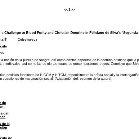
<<
1
>>
 Challenge to Blood Purity and Christian Doctrine in Feliciano de Silva's "Segunda 
ta
Celestinesca
culo
so
a la noción de la pureza de sangre, así como ciertos aspectos de la doctrina cristiana que l
ias medievales, así como las de ciertos textos de contemporáneos suyos. Concluye que Silva i
s posibles funciones de la CCM y la TCM, especialmente la crítica social y la interrogación d
n cuestiones de marginación social. [Adaptación del resumen de la autora]
r de
ón
a del
men
o de la
ción
culo de