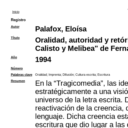
Inicio
Registro
Autor
Palafox, Eloísa
Título
Oralidad, autoridad y retó
Calisto y Melibea" de Fer
Año
1994
Número
Palabras clave
Oralidad
;
Imprenta
;
Difusión
;
Cultura escrita
;
Escritura
Resumen
En la “Tragicomedia”, las ide
estratégicamente a una visió
universo de la letra escrita
reactivación de la creencia, 
lenguaje. Dicha creencia est
escritura que dio lugar a las