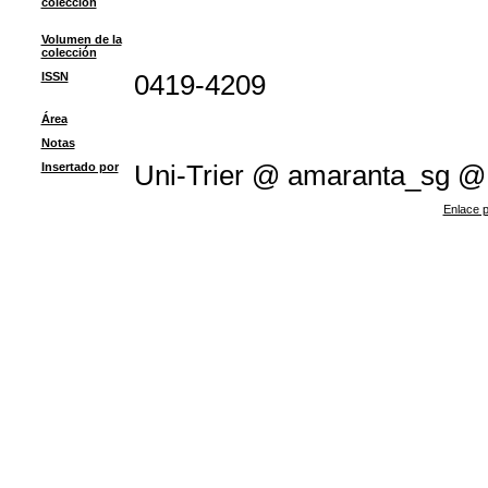
colección
Volumen de la
colección
ISSN
0419-4209
Área
Notas
Insertado por
Uni-Trier @ amaranta_sg @
Enlace p