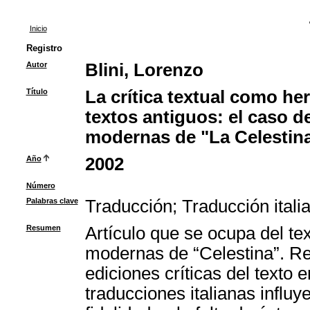
Inicio
Registro
Autor
Blini, Lorenzo
Título
La crítica textual como he
textos antiguos: el caso de
modernas de "La Celestin
Año
2002
Número
Palabras clave
Traducción
;
Traducción itali
Resumen
Artículo que se ocupa del tex
modernas de “Celestina”. Ref
ediciones críticas del texto 
traducciones italianas influy