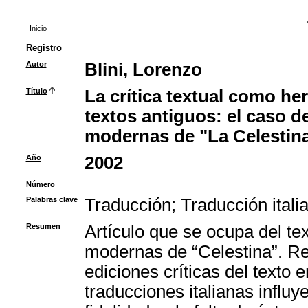
Inicio
Registro
Autor
Blini, Lorenzo
Título
La crítica textual como he
textos antiguos: el caso de
modernas de "La Celestin
Año
2002
Número
Palabras clave
Traducción
;
Traducción itali
Resumen
Artículo que se ocupa del tex
modernas de “Celestina”. Ref
ediciones críticas del texto 
traducciones italianas influy