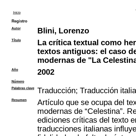
Inicio
Registro
Autor
Blini, Lorenzo
Título
La crítica textual como he
textos antiguos: el caso de
modernas de "La Celestin
Año
2002
Número
Palabras clave
Traducción
;
Traducción itali
Resumen
Artículo que se ocupa del tex
modernas de “Celestina”. Ref
ediciones críticas del texto 
traducciones italianas influy