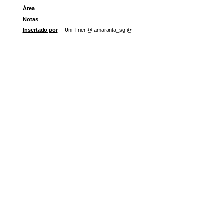
Área
Notas
Insertado por
Uni-Trier @ amaranta_sg @