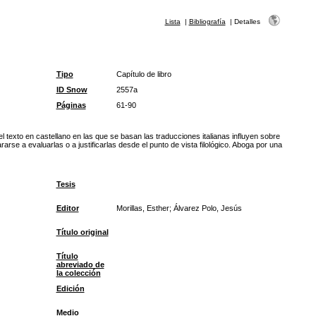
Lista
|
Bibliografía
|
Detalles
Tipo
Capítulo de libro
ID Snow
2557a
Páginas
61-90
l texto en castellano en las que se basan las traducciones italianas influyen sobre
rarse a evaluarlas o a justificarlas desde el punto de vista filológico. Aboga por una
Tesis
Editor
Morillas, Esther; Álvarez Polo, Jesús
Título original
Título
abreviado de
la colección
Edición
Medio