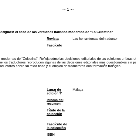
<<
1
>>
antiguos: el caso de las versiones italianas modernas de "La Celestina"
Revista
Las herramientas del traductor
Fascículo
 modernas de “Celestina”. Refleja cómo las decisiones editoriales de las ediciones críticas de
n que los traductores reproducen algunas de las decisiones editoriales más cuestionables sin pa
raductores sobre su texto base y el empleo de traductores con formación filológica.
Lugar de
Málaga
edición
Idioma del
resumen
Título de la
colección
Fascículo de
la colección
ISBN