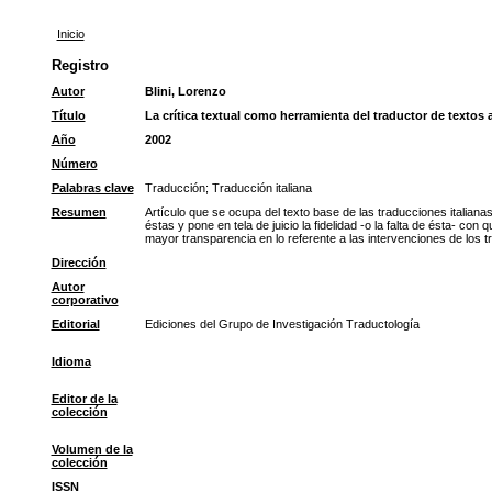
Inicio
Registro
Autor
Blini, Lorenzo
Título
La crítica textual como herramienta del traductor de textos 
Año
2002
Número
Palabras clave
Traducción
;
Traducción italiana
Resumen
Artículo que se ocupa del texto base de las traducciones italianas
éstas y pone en tela de juicio la fidelidad -o la falta de ésta- co
mayor transparencia en lo referente a las intervenciones de los t
Dirección
Autor
corporativo
Editorial
Ediciones del Grupo de Investigación Traductología
Idioma
Editor de la
colección
Volumen de la
colección
ISSN