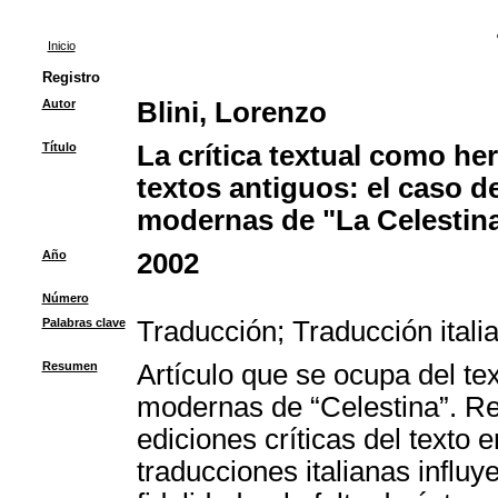
Inicio
Registro
Autor
Blini, Lorenzo
Título
La crítica textual como he
textos antiguos: el caso de
modernas de "La Celestin
Año
2002
Número
Palabras clave
Traducción
;
Traducción itali
Resumen
Artículo que se ocupa del tex
modernas de “Celestina”. Ref
ediciones críticas del texto 
traducciones italianas influy