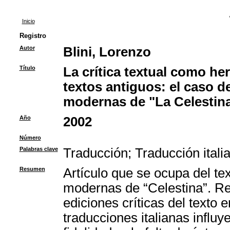
Inicio
Registro
Autor
Blini, Lorenzo
Título
La crítica textual como he
textos antiguos: el caso de
modernas de "La Celestin
Año
2002
Número
Palabras clave
Traducción
;
Traducción itali
Resumen
Artículo que se ocupa del tex
modernas de “Celestina”. Ref
ediciones críticas del texto 
traducciones italianas influy