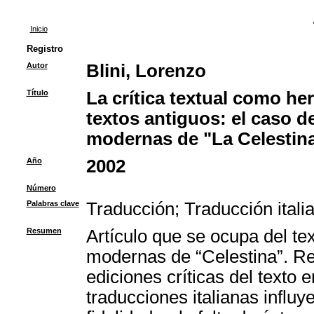
Inicio
Registro
Autor
Blini, Lorenzo
Título
La crítica textual como he
textos antiguos: el caso de
modernas de "La Celestin
Año
2002
Número
Palabras clave
Traducción
;
Traducción itali
Resumen
Artículo que se ocupa del tex
modernas de “Celestina”. Ref
ediciones críticas del texto 
traducciones italianas influy