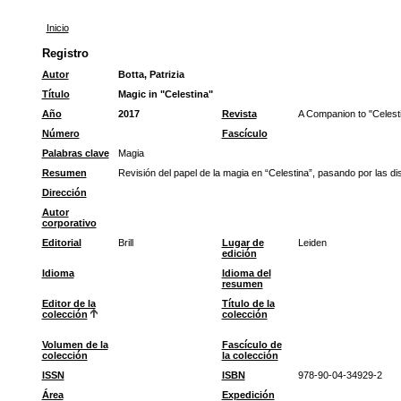
Inicio
Registro
Autor
Botta, Patrizia
Título
Magic in "Celestina"
Año
2017
Revista
A Companion to "Celest
Número
Fascículo
Palabras clave
Magia
Resumen
Revisión del papel de la magia en “Celestina”, pasando por las dis
Dirección
Autor
corporativo
Editorial
Brill
Lugar de
Leiden
edición
Idioma
Idioma del
resumen
Editor de la
Título de la
colección
colección
Volumen de la
Fascículo de
colección
la colección
ISSN
ISBN
978-90-04-34929-2
Área
Expedición