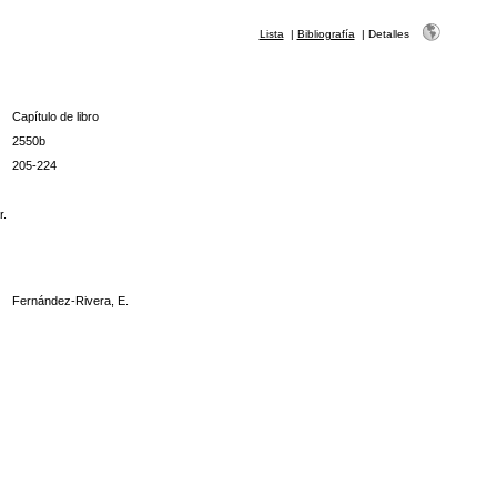
Lista
|
Bibliografía
|
Detalles
Capítulo de libro
2550b
205-224
r.
Fernández-Rivera, E.