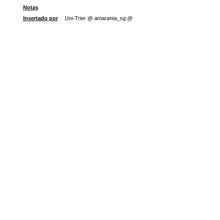
Notas
Insertado por
Uni-Trier @ amaranta_sg @