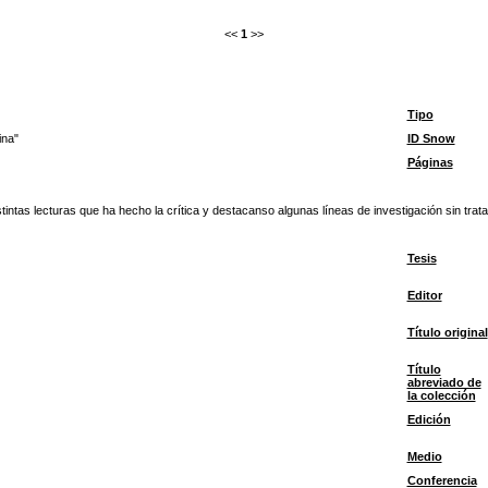
<<
1
>>
Tipo
ina"
ID Snow
Páginas
tintas lecturas que ha hecho la crítica y destacanso algunas líneas de investigación sin trata
Tesis
Editor
Título original
Título
abreviado de
la colección
Edición
Medio
Conferencia