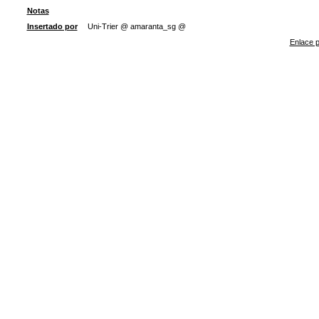
Notas
Insertado por
Uni-Trier @ amaranta_sg @
Enlace p