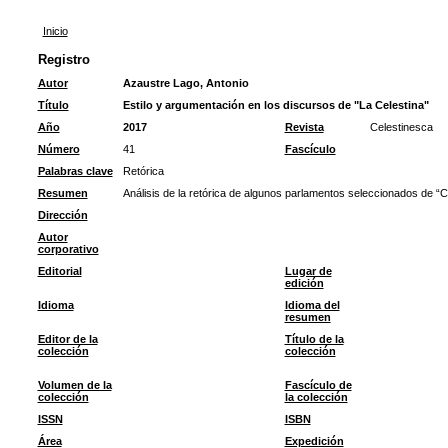
Inicio
Registro
Autor
Azaustre Lago, Antonio
Título
Estilo y argumentación en los discursos de "La Celestina"
Año
2017
Revista
Celestinesca
Número
41
Fascículo
Palabras clave
Retórica
Resumen
Análisis de la retórica de algunos parlamentos seleccionados de “C
Dirección
Autor
corporativo
Editorial
Lugar de
edición
Idioma
Idioma del
resumen
Editor de la
Título de la
colección
colección
Volumen de la
Fascículo de
colección
la colección
ISSN
ISBN
Área
Expedición