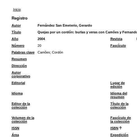
Inicio
Registro
Autor
Fernández San Emeterio, Gerardo
Título
Quejas por un cordón: burlas y veras con Camões y Fernand
Año
2004
Revista
Número
20
Fascículo
Palabras clave
Camões
;
Cordón
Resumen
Dirección
Autor
corporativo
Editorial
Lugar de
edición
Idioma
Idioma del
resumen
Editor de la
Título de la
colección
colección
Volumen de la
Fascículo de
colección
la colección
ISSN
ISBN
Área
Expedición