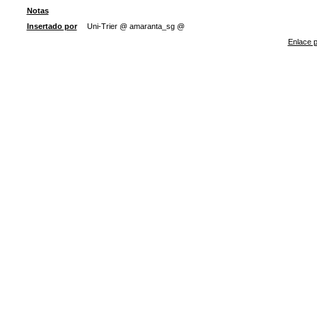
Notas
Insertado por
Uni-Trier @ amaranta_sg @
Enlace p