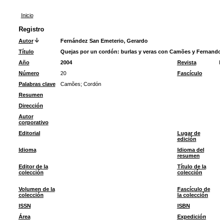
Inicio
Registro
Autor
Fernández San Emeterio, Gerardo
Título
Quejas por un cordón: burlas y veras con Camões y Fernand
Año
2004
Revista
Número
20
Fascículo
Palabras clave
Camões
;
Cordón
Resumen
Dirección
Autor
corporativo
Editorial
Lugar de
edición
Idioma
Idioma del
resumen
Editor de la
Título de la
colección
colección
Volumen de la
Fascículo de
colección
la colección
ISSN
ISBN
Área
Expedición