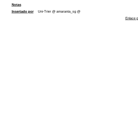
Notas
Insertado por
Uni-Trier @ amaranta_sg @
Enlace p