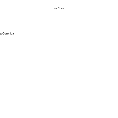
<<
1
>>
a Corónica