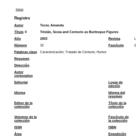
Inicio
Registro
Autor
Tozer, Amanda
Título
Tristán, Sosia and Centurio as Burlesque Figures
Año
2003
Revista
L
Número
32
Fascículo
2
Palabras clave
Caracterización
;
Tratado de Centurio
;
Humor
Resumen
Dirección
Autor
corporativo
Editorial
Lugar de
edición
Idioma
Idioma del
resumen
Editor de la
Título de la
colección
colección
Volumen de la
Fascículo de
colección
la colección
ISSN
ISBN
Área
Expedición