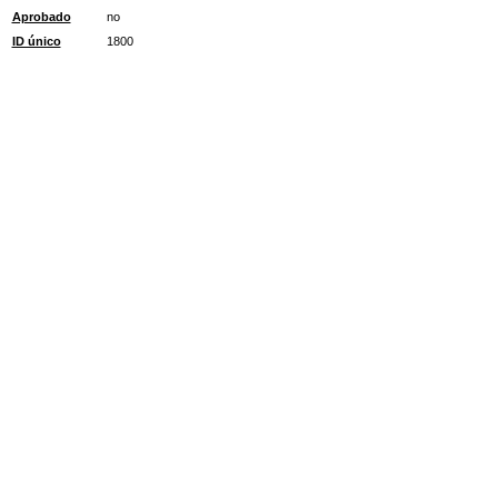
Aprobado
no
ID único
1800