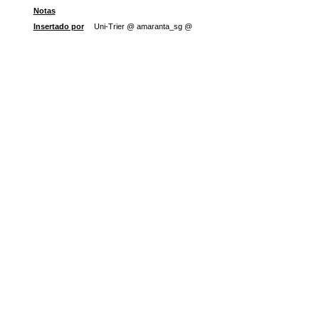
Notas
Insertado por
Uni-Trier @ amaranta_sg @