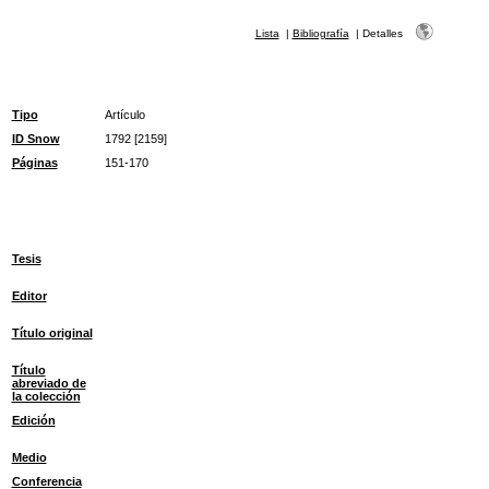
Lista
|
Bibliografía
|
Detalles
Tipo
Artículo
ID Snow
1792 [2159]
Páginas
151-170
Tesis
Editor
Título original
Título
abreviado de
la colección
Edición
Medio
Conferencia