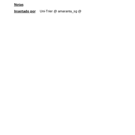
Notas
Insertado por
Uni-Trier @ amaranta_sg @