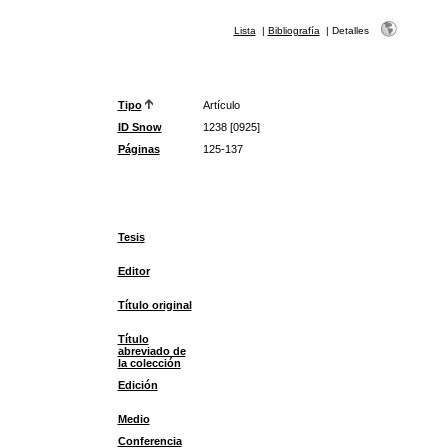
Lista
|
Bibliografía
|
Detalles
Tipo
Artículo
ID Snow
1238 [0925]
Páginas
125-137
Tesis
Editor
Título original
Título
abreviado de
la colección
Edición
Medio
Conferencia