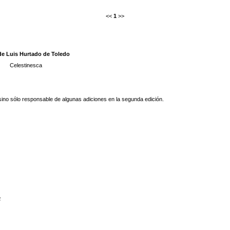
<<
1
>>
 de Luis Hurtado de Toledo
Celestinesca
 sino sólo responsable de algunas adiciones en la segunda edición.
e