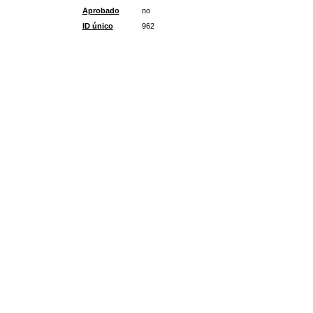
Aprobado
no
ID único
962