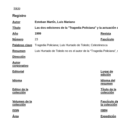
Inicio
Registro
Autor
Esteban Martín, Luis Mariano
Título
Las dos ediciones de la "Tragedia Policiana" y la actuación
Año
1999
Revista
Número
23
Fascículo
Palabras clave
Tragedia Policiana
;
Luis Hurtado de Toledo
;
Celestinesca
Resumen
Luis Hurtado de Toledo no es el autor de la “Tragedia Policiana”,
Dirección
Autor
corporativo
Editorial
Lugar de
edición
Idioma
Idioma del
resumen
Editor de la
Título de la
colección
colección
Volumen de la
Fascículo d
colección
la colección
ISSN
ISBN
Área
Expedición