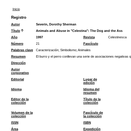
Inicio
Registro
Autor
Severin, Dorothy Sherman
Título
Animals and Abuse in "Celestina": The Dog and the Ass
Año
1997
Revista
Celestinesca
Número
21
Fascículo
Palabras clave
Caracterización
;
Simbolismo
;
Animales
Resumen
El burro y el perro conllevan una serie de asociaciones negativas q
Dirección
Autor
corporativo
Editorial
Lugar de
edición
Idioma
Idioma del
resumen
Editor de la
Título de la
colección
colección
Volumen de la
Fascículo de
colección
la colección
ISSN
ISBN
Área
Expedición