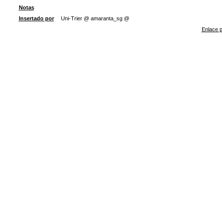
Notas
Insertado por
Uni-Trier @ amaranta_sg @
Enlace p