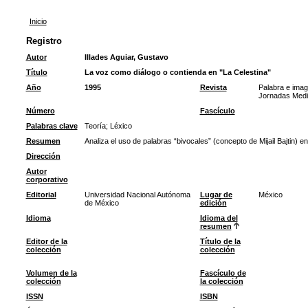
Inicio
Registro
Autor
Illades Aguiar, Gustavo
Título
La voz como diálogo o contienda en "La Celestina"
Año
1995
Revista
Palabra e imag
Jornadas Medi
Número
Fascículo
Palabras clave
Teoría
;
Léxico
Resumen
Analiza el uso de palabras “bivocales” (concepto de Mijail Bajtin) en
Dirección
Autor
corporativo
Editorial
Universidad Nacional Autónoma
Lugar de
México
de México
edición
Idioma
Idioma del
resumen
Editor de la
Título de la
colección
colección
Volumen de la
Fascículo de
colección
la colección
ISSN
ISBN