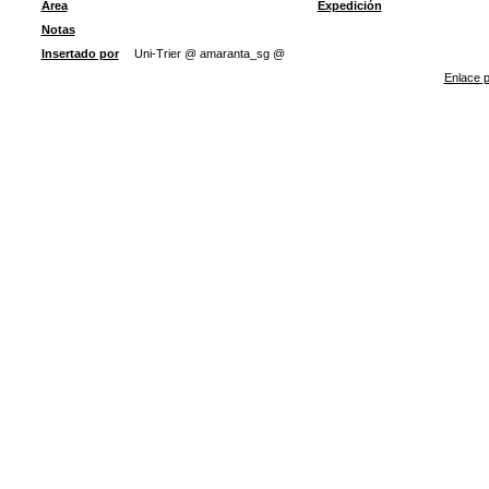
Área
Expedición
Notas
Insertado por
Uni-Trier @ amaranta_sg @
Enlace p