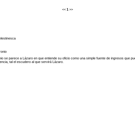
<<
1
>>
lestinesca
onio
o se parece a Lázaro en que entiende su oficio como una simple fuente de ingresos que p
ncia, tal el escudero al que servirá Lázaro.