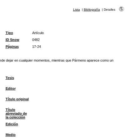
Lista
|
Bibliografía
|
Detalles
Tipo
Artículo
ID Snow
0482
Páginas
17-24
uede dejar en cualquier momentos, mientras que Pármeno aparece como un
Tesis
Editor
Título original
Título
abreviado de
la colección
Edición
Medio