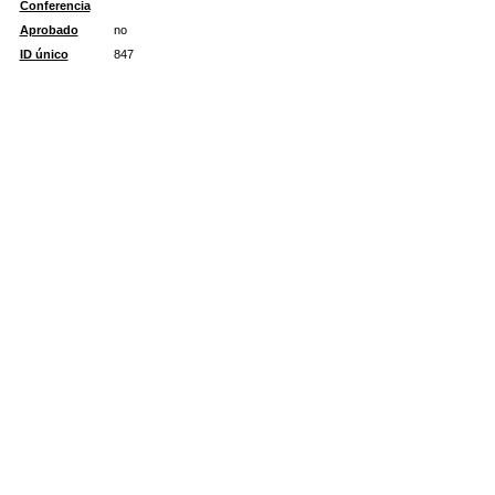
Conferencia
Aprobado
no
ID único
847