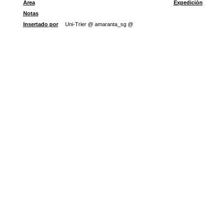
Área
Expedición
Notas
Insertado por
Uni-Trier @ amaranta_sg @