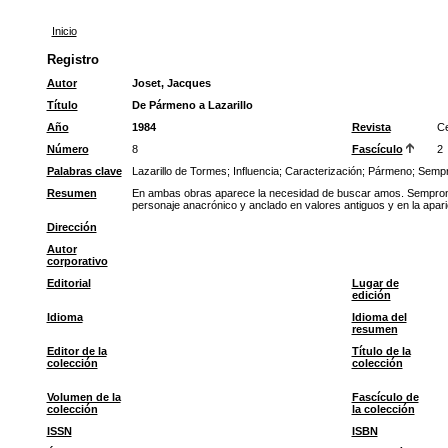
Inicio
Registro
Autor
Joset, Jacques
Título
De Pármeno a Lazarillo
Año
1984
Revista
Ce
Número
8
Fascículo
2
Palabras clave
Lazarillo de Tormes
;
Influencia
;
Caracterización
;
Pármeno
;
Sempr
Resumen
En ambas obras aparece la necesidad de buscar amos. Semproni
personaje anacrónico y anclado en valores antiguos y en la aparie
Dirección
Autor
corporativo
Editorial
Lugar de
edición
Idioma
Idioma del
resumen
Editor de la
Título de la
colección
colección
Volumen de la
Fascículo de
colección
la colección
ISSN
ISBN