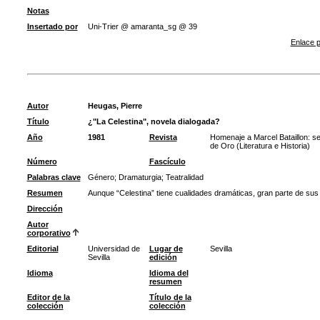
Notas
Insertado por
Uni-Trier @ amaranta_sg @ 39
Enlace p
Autor
Heugas, Pierre
Título
¿"La Celestina", novela dialogada?
Año
1981
Revista
Homenaje a Marcel Bataillon: se
de Oro (Literatura e Historia)
Número
Fascículo
Palabras clave
Género
;
Dramaturgia
;
Teatralidad
Resumen
Aunque “Celestina” tiene cualidades dramáticas, gran parte de sus t
Dirección
Autor
corporativo
Editorial
Universidad de
Lugar de
Sevilla
Sevilla
edición
Idioma
Idioma del
resumen
Editor de la
Título de la
colección
colección