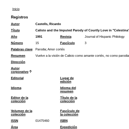
Inicio
Registros
Autor
Castells, Ricardo
Título
Calisto and the Imputed Parody of Courtly Love in "Celestina
Año
1991
Revista
Journal of Hispanic Philology
Número
15
Fascículo
3
Palabras clave
Parodia
;
Amor cortés
Resumen
Vuelve a la visión de Calisto como amante cortés, no como parodia
Dirección
Autor
corporativo
Editorial
Lugar de
edición
Idioma
Idioma del
resumen
Editor de la
Título de la
colección
colección
Volumen de la
Fascículo de
colección
la colección
ISSN
01475460
ISBN
Área
Expedición