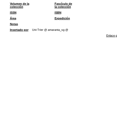
Volumen de la
Fascículo de
colección
la colección
ISSN
ISBN
Área
Expedición
Notas
Insertado por
Uni-Trier @ amaranta_sg @
Enlace p